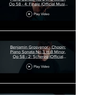
Op 58 - 4: Finale (Official Music
Video)
Play Video
Benjamin Grosvenor - Chopin:
Piano Sonata No 3 in B Minor,
Op 58 - 2: Scherzo (Official
Music Video)
Play Video
Benjamin Grosvenor - Chopin:
Berceuse in D Flat Major, Op 57