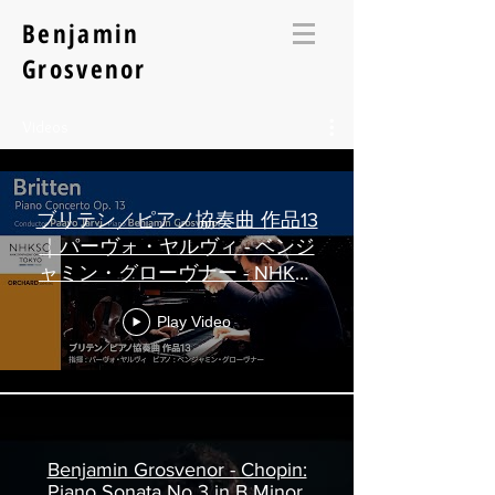
Benjamin
Grosvenor
Videos
ブリテン／ピアノ協奏曲 作品13
｜パーヴォ・ヤルヴィ - ベンジ
ャミン・グローヴナー - NHK交
響楽団
Play Video
Benjamin Grosvenor - Chopin:
Piano Sonata No 3 in B Minor,